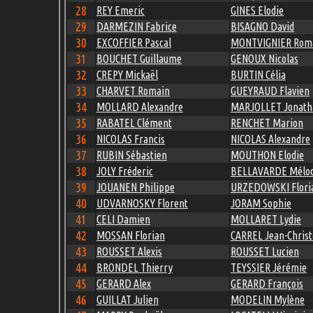
28
REY Emeric
GINES Elodie
29
DARMEZIN Fabrice
BISAGNO David
30
EXCOFFIER Pascal
MONTVIGNIER Rom
31
BOUCHET Guillaume
GENOUX Nicolas
32
CREPY Mickaël
BURTIN Célia
33
CHARVET Romain
GUEYRAUD Flavien
34
MOLLARD Alexandre
MARJOLLET Jonath
35
RABATEL Clément
RENCHET Marion
36
NICOLAS Francis
NICOLAS Alexandre
37
RUBIN Sébastien
MOUTHON Elodie
38
JOLY Fréderic
BELLAVARDE Mélod
39
JOUANEN Philippe
URZEDOWSKI Flori
40
UDVARNOSKY Florent
JORAM Sophie
41
CELI Damien
MOLLARET Lydie
42
MOSSAN Florian
CARREL Jean-Chris
43
ROUSSET Alexis
ROUSSET Lucien
44
BRONDEL Thierry
TEYSSIER Jérémie
45
GERARD Alex
GERARD François
46
GUILLAT Julien
MODELIN Mylène