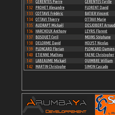
131
GERENTES Pierre
GERENTES Cyrille
132
PROHET Alexandre
FLORENT David
133
COTTAVE Frédéric
BATIER Vincent
134
OTTAVI Thierry
OTTAVI Marie
135
AUDRAPT Mickaël
DESJOBERT Arnau
136
HARCHOUX Anthony
LEYRIS Florent
137
BOSQUET Cyril
MOINS Stéphane
138
DELORME David
HOLYST Nicolas
139
PLONCARD Florian
PLONCARD Damien
140
ETIENNE Mathieu
FAENE Christopher
141
LABEAUME Mickaël
QUIMBRE William
142
MARTIN Christophe
SIMON Cascado