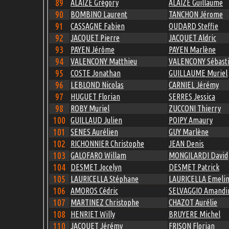
89
ALAIZE Grégory
ALAIZE Guillaume
90
BOMBINO Laurent
TANCHON Jérome
91
CASSAGNE Fabien
OUDARD Steffie
92
JACQUET Pierre
JACQUET Aldric
93
PAYEN Jérôme
PAYEN Marlène
94
VALENCONY Matthieu
VALENCONY Sébast
95
COSTE Jonathan
GUILLAUME Muriel
96
LEBLOND Nicolas
CARNIEL Jérémy
97
HUGUET Florian
SERRES Jessica
98
ROBY Muriel
ZUCCONI Thierry
100
GUILLAUD Julien
POIPY Amaury
101
SENES Aurélien
GUY Marlène
102
RICHONNIER Christophe
JEAN Denis
103
GALOFARO Willam
MONGILARDI David
104
DESMET Jocelyn
DESMET Patrick
105
LAURICELLA Stéphane
LAURICELLA Emeli
106
AMOROS Cédric
SELVAGGIO Amandi
107
MARTINEZ Christophe
CHAZOT Aurélie
108
HENRIET Willy
BRUYERE Michel
110
JACQUET Jérémy
FRISON Florian