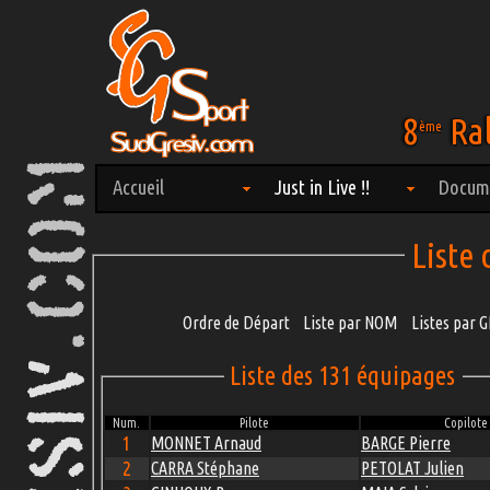
8
Ral
ème
Accueil
Just in Live !!
Docum
Liste
Ordre de Départ
Liste par NOM
Listes par
Liste des 131 équipages
Num.
Pilote
Copilote
1
MONNET Arnaud
BARGE Pierre
2
CARRA Stéphane
PETOLAT Julien