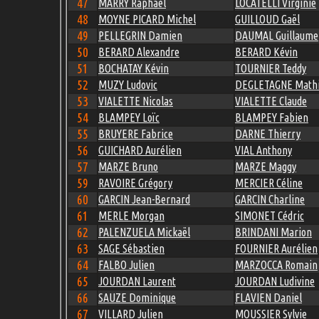
47
MARRY Raphaël
LOCATELLI Virginie
48
MOYNE PICARD Michel
GUILLOUD Gaël
49
PELLEGRIN Damien
DAUMAL Guillaume
50
BERARD Alexandre
BERARD Kévin
51
BOCHATAY Kévin
TOURNIER Teddy
52
MUZY Ludovic
DEGLETAGNE Math
53
VIALETTE Nicolas
VIALETTE Claude
54
BLAMPEY Loïc
BLAMPEY Fabien
55
BRUYERE Fabrice
DARNE Thierry
56
GUICHARD Aurélien
VIAL Anthony
57
MARZE Bruno
MARZE Maggy
59
RAVOIRE Grégory
MERCIER Céline
60
GARCIN Jean-Bernard
GARCIN Charline
61
MERLE Morgan
SIMONET Cédric
62
PALENZUELA Mickaël
BRINDANI Marion
63
SAGE Sébastien
FOURNIER Aurélien
64
FALBO Julien
MARZOCCA Romain
65
JOURDAN Laurent
JOURDAN Ludivine
66
SAUZE Dominique
FLAVIEN Daniel
67
VILLARD Julien
MOUSSIER Sylvie