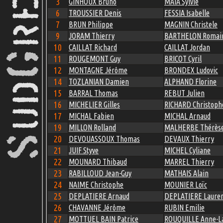
3
GINHOUX Bruno
MAIA Sylvie
6
TROUSSIER Denis
FESSIA Isabelle
7
BRUN Philippe
MAGNIN Christele
9
JORAM Thierry
BARTHELON Romai
10
CAILLAT Richard
CAILLAT Jordan
11
ROUGEMONT Guy
BRICOT Cyril
12
MONTAGNE Jérôme
BRONDEX Ludovic
14
TOZLANIAN Damien
ALPHAND Florine
15
BARRAL Thomas
REBUT Julien
16
MICHELIER Gilles
RICHARD Christoph
17
MICHAL Fabien
MICHAL Arnaud
19
MILLON Rolland
MALHERBE Thérès
20
DEVOUASSOUX Thomas
DEVAUX Thierry
21
JUIF Styve
MICHEL Cyliane
22
MOUNARD Thibaud
MARREL Thierry
23
RABILLOUD Jean-Guy
MATHAIS Alain
24
NAIME Christophe
MOUNIER Loïc
25
DEPLATIERE Arnaud
DEPLATIERE Laure
26
CHAVANNE Jérôme
RUBIN Emilie
27
MOTTUEL BAIN Patrice
ROUQUILLE Anne-L