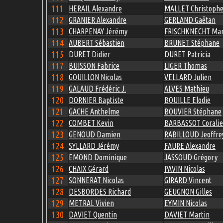
111
HERAIL Alexandre
MALLET Christoph
112
GRANIER Alexandre
GERLAND Gaëtan
113
CHARPENAY Jérémy
FRISCHKNECHT Mar
114
AUBERT Sébastien
BRUNET Stéphane
115
DURET Didier
DURET Patricia
117
BUISSON Fabrice
LIGER Thomas
118
GOUILLON Nicolas
VELLARD Julien
119
GALAUD Frédéric J.
ALVES Mathieu
120
DORNIER Baptiste
BOUILLE Elodie
121
GACHE Anthelme
BOUVIER Stéphane
122
COMBET Kevin
BARBASSOT Coralie
123
GENOUD Damien
RABILLOUD Jeoffre
124
SYLLARD Jérémy
FAURE Alexandre
125
EMOND Dominique
JASSOUD Grégory
126
CHAIX Gérard
PAVIN Nicolas
127
SONNERAT Nicolas
GIRARD Vincent
128
DESBORDES Richard
GEUGNON Gilles
129
METRAL Vivien
EYMIN Nicolas
130
DAVIET Quentin
DAVIET Martin