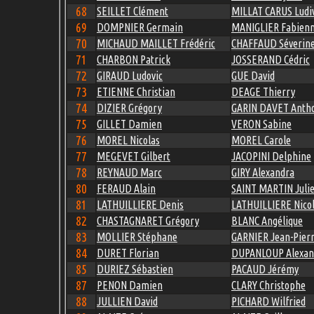
68
SEILLET Clément
MILLAT CARUS Ludi
69
DOMPNIER Germain
MANIGLIER Fabien
70
MICHAUD MAILLET Frédéric
CHAFFAUD Séverin
71
CHARBON Patrick
JOSSERAND Cédric
72
GIRAUD Ludovic
GUE David
73
ETIENNE Christian
DEAGE Thierry
74
DIZIER Grégory
GARIN DAVET Anth
75
GILLET Damien
VERON Sabine
76
MOREL Nicolas
MOREL Carole
77
MEGEVET Gilbert
JACOPINI Delphine
78
REYNAUD Marc
GIRY Alexandra
80
FERAUD Alain
SAINT MARTIN Juli
81
LATHUILLIERE Denis
LATHUILLIERE Nico
82
CHASTAGNARET Grégory
BLANC Angélique
83
MOLLIER Stéphane
GARNIER Jean-Pier
84
DURET Florian
DUPANLOUP Alexan
85
DURIEZ Sébastien
PACAUD Jérémy
87
PENON Damien
CLARY Christophe
88
JULLIEN David
PICHARD Wilfried