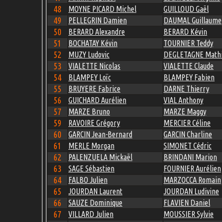
48
MOYNE PICARD Michel
GUILLOUD Gaël
49
PELLEGRIN Damien
DAUMAL Guillaume
50
BERARD Alexandre
BERARD Kévin
51
BOCHATAY Kévin
TOURNIER Teddy
52
MUZY Ludovic
DEGLETAGNE Math
53
VIALETTE Nicolas
VIALETTE Claude
54
BLAMPEY Loïc
BLAMPEY Fabien
55
BRUYERE Fabrice
DARNE Thierry
56
GUICHARD Aurélien
VIAL Anthony
57
MARZE Bruno
MARZE Maggy
59
RAVOIRE Grégory
MERCIER Céline
60
GARCIN Jean-Bernard
GARCIN Charline
61
MERLE Morgan
SIMONET Cédric
62
PALENZUELA Mickaël
BRINDANI Marion
63
SAGE Sébastien
FOURNIER Aurélien
64
FALBO Julien
MARZOCCA Romain
65
JOURDAN Laurent
JOURDAN Ludivine
66
SAUZE Dominique
FLAVIEN Daniel
67
VILLARD Julien
MOUSSIER Sylvie