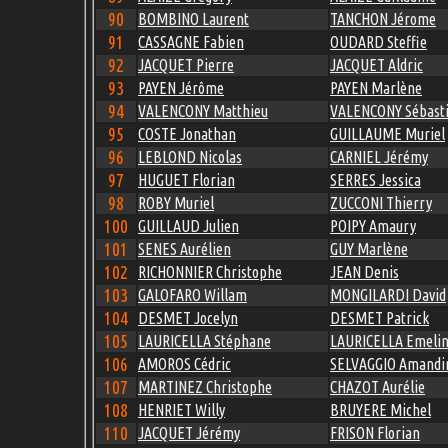
90
BOMBINO Laurent
TANCHON Jérome
91
CASSAGNE Fabien
OUDARD Steffie
92
JACQUET Pierre
JACQUET Aldric
93
PAYEN Jérôme
PAYEN Marlène
94
VALENCONY Matthieu
VALENCONY Sébast
95
COSTE Jonathan
GUILLAUME Muriel
96
LEBLOND Nicolas
CARNIEL Jérémy
97
HUGUET Florian
SERRES Jessica
98
ROBY Muriel
ZUCCONI Thierry
100
GUILLAUD Julien
POIPY Amaury
101
SENES Aurélien
GUY Marlène
102
RICHONNIER Christophe
JEAN Denis
103
GALOFARO Willam
MONGILARDI David
104
DESMET Jocelyn
DESMET Patrick
105
LAURICELLA Stéphane
LAURICELLA Emeli
106
AMOROS Cédric
SELVAGGIO Amandi
107
MARTINEZ Christophe
CHAZOT Aurélie
108
HENRIET Willy
BRUYERE Michel
110
JACQUET Jérémy
FRISON Florian