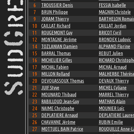
6
TROUSSIER Denis
FESSIA Isabelle
7
BRUN Philippe
MAGNIN Christele
9
JORAM Thierry
BARTHELON Romai
10
CAILLAT Richard
CAILLAT Jordan
11
ROUGEMONT Guy
BRICOT Cyril
12
MONTAGNE Jérôme
BRONDEX Ludovic
14
TOZLANIAN Damien
ALPHAND Florine
15
BARRAL Thomas
REBUT Julien
16
MICHELIER Gilles
RICHARD Christoph
17
MICHAL Fabien
MICHAL Arnaud
19
MILLON Rolland
MALHERBE Thérès
20
DEVOUASSOUX Thomas
DEVAUX Thierry
21
JUIF Styve
MICHEL Cyliane
22
MOUNARD Thibaud
MARREL Thierry
23
RABILLOUD Jean-Guy
MATHAIS Alain
24
NAIME Christophe
MOUNIER Loïc
25
DEPLATIERE Arnaud
DEPLATIERE Laure
26
CHAVANNE Jérôme
RUBIN Emilie
27
MOTTUEL BAIN Patrice
ROUQUILLE Anne-L