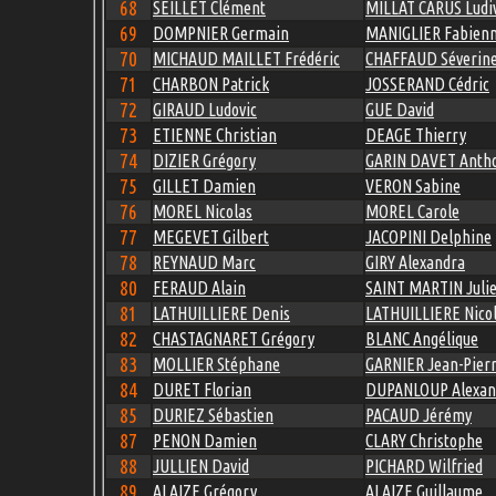
68
SEILLET Clément
MILLAT CARUS Ludi
69
DOMPNIER Germain
MANIGLIER Fabien
70
MICHAUD MAILLET Frédéric
CHAFFAUD Séverin
71
CHARBON Patrick
JOSSERAND Cédric
72
GIRAUD Ludovic
GUE David
73
ETIENNE Christian
DEAGE Thierry
74
DIZIER Grégory
GARIN DAVET Anth
75
GILLET Damien
VERON Sabine
76
MOREL Nicolas
MOREL Carole
77
MEGEVET Gilbert
JACOPINI Delphine
78
REYNAUD Marc
GIRY Alexandra
80
FERAUD Alain
SAINT MARTIN Juli
81
LATHUILLIERE Denis
LATHUILLIERE Nico
82
CHASTAGNARET Grégory
BLANC Angélique
83
MOLLIER Stéphane
GARNIER Jean-Pier
84
DURET Florian
DUPANLOUP Alexan
85
DURIEZ Sébastien
PACAUD Jérémy
87
PENON Damien
CLARY Christophe
88
JULLIEN David
PICHARD Wilfried
89
ALAIZE Grégory
ALAIZE Guillaume