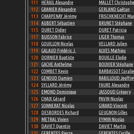
111
HERAIL Alexandre
MALLET Christoph
112
GRANIER Alexandre
GERLAND Gaëtan
113
CHARPENAY Jérémy
FRISCHKNECHT Mar
114
AUBERT Sébastien
BRUNET Stéphane
115
DURET Didier
DURET Patricia
117
BUISSON Fabrice
LIGER Thomas
118
GOUILLON Nicolas
VELLARD Julien
119
GALAUD Frédéric J.
ALVES Mathieu
120
DORNIER Baptiste
BOUILLE Elodie
121
GACHE Anthelme
BOUVIER Stéphane
122
COMBET Kevin
BARBASSOT Coralie
123
GENOUD Damien
RABILLOUD Jeoffre
124
SYLLARD Jérémy
FAURE Alexandre
125
EMOND Dominique
JASSOUD Grégory
126
CHAIX Gérard
PAVIN Nicolas
127
SONNERAT Nicolas
GIRARD Vincent
128
DESBORDES Richard
GEUGNON Gilles
129
METRAL Vivien
EYMIN Nicolas
130
DAVIET Quentin
DAVIET Martin
131
GERENTES Pierre
GERENTES Cyrille