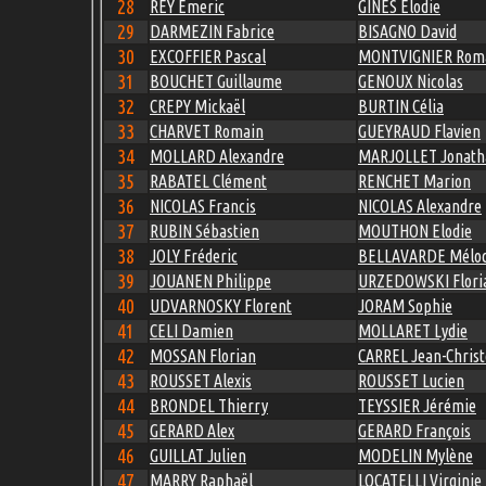
28
REY Emeric
GINES Elodie
29
DARMEZIN Fabrice
BISAGNO David
30
EXCOFFIER Pascal
MONTVIGNIER Rom
31
BOUCHET Guillaume
GENOUX Nicolas
32
CREPY Mickaël
BURTIN Célia
33
CHARVET Romain
GUEYRAUD Flavien
34
MOLLARD Alexandre
MARJOLLET Jonath
35
RABATEL Clément
RENCHET Marion
36
NICOLAS Francis
NICOLAS Alexandre
37
RUBIN Sébastien
MOUTHON Elodie
38
JOLY Fréderic
BELLAVARDE Mélod
39
JOUANEN Philippe
URZEDOWSKI Flori
40
UDVARNOSKY Florent
JORAM Sophie
41
CELI Damien
MOLLARET Lydie
42
MOSSAN Florian
CARREL Jean-Chris
43
ROUSSET Alexis
ROUSSET Lucien
44
BRONDEL Thierry
TEYSSIER Jérémie
45
GERARD Alex
GERARD François
46
GUILLAT Julien
MODELIN Mylène
47
MARRY Raphaël
LOCATELLI Virginie