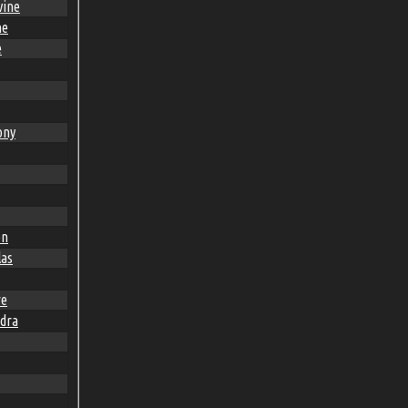
vine
ne
e
ony
en
las
re
dra