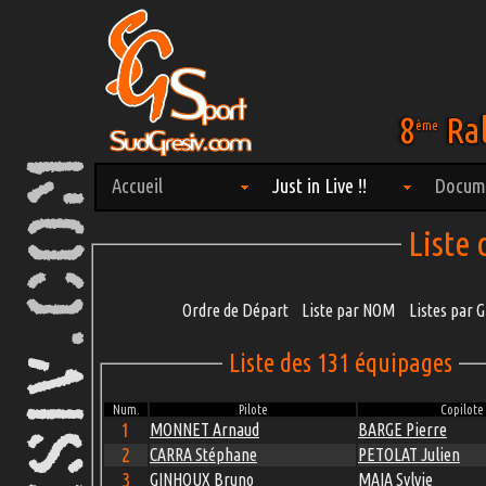
8
Ral
ème
Accueil
Just in Live !!
Docum
Liste
Ordre de Départ
Liste par NOM
Listes par
Liste des 131 équipages
Num.
Pilote
Copilote
1
MONNET Arnaud
BARGE Pierre
2
CARRA Stéphane
PETOLAT Julien
3
GINHOUX Bruno
MAIA Sylvie