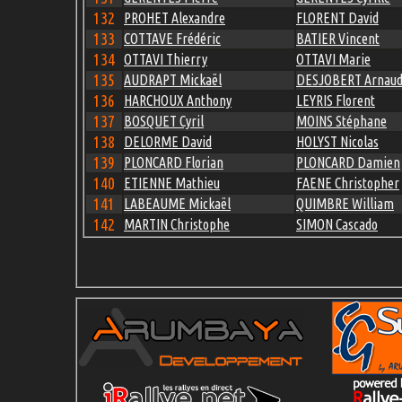
132
PROHET Alexandre
FLORENT David
133
COTTAVE Frédéric
BATIER Vincent
134
OTTAVI Thierry
OTTAVI Marie
135
AUDRAPT Mickaël
DESJOBERT Arnau
136
HARCHOUX Anthony
LEYRIS Florent
137
BOSQUET Cyril
MOINS Stéphane
138
DELORME David
HOLYST Nicolas
139
PLONCARD Florian
PLONCARD Damien
140
ETIENNE Mathieu
FAENE Christopher
141
LABEAUME Mickaël
QUIMBRE William
142
MARTIN Christophe
SIMON Cascado