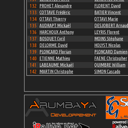
132
PROHET Alexandre
FLORENT David
133
COTTAVE Frédéric
BATIER Vincent
134
OTTAVI Thierry
OTTAVI Marie
135
AUDRAPT Mickaël
DESJOBERT Arnau
136
HARCHOUX Anthony
LEYRIS Florent
137
BOSQUET Cyril
MOINS Stéphane
138
DELORME David
HOLYST Nicolas
139
PLONCARD Florian
PLONCARD Damien
140
ETIENNE Mathieu
FAENE Christopher
141
LABEAUME Mickaël
QUIMBRE William
142
MARTIN Christophe
SIMON Cascado