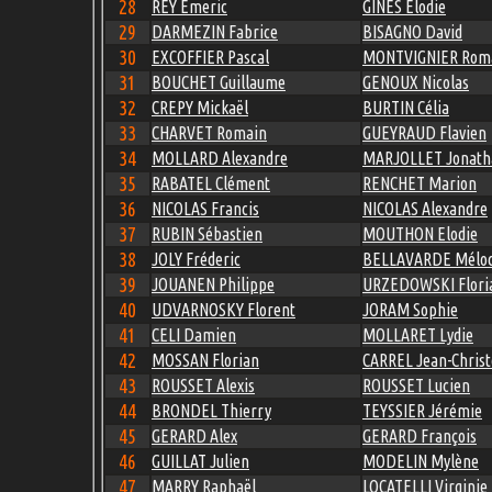
28
REY Emeric
GINES Elodie
29
DARMEZIN Fabrice
BISAGNO David
30
EXCOFFIER Pascal
MONTVIGNIER Rom
31
BOUCHET Guillaume
GENOUX Nicolas
32
CREPY Mickaël
BURTIN Célia
33
CHARVET Romain
GUEYRAUD Flavien
34
MOLLARD Alexandre
MARJOLLET Jonath
35
RABATEL Clément
RENCHET Marion
36
NICOLAS Francis
NICOLAS Alexandre
37
RUBIN Sébastien
MOUTHON Elodie
38
JOLY Fréderic
BELLAVARDE Mélod
39
JOUANEN Philippe
URZEDOWSKI Flori
40
UDVARNOSKY Florent
JORAM Sophie
41
CELI Damien
MOLLARET Lydie
42
MOSSAN Florian
CARREL Jean-Chris
43
ROUSSET Alexis
ROUSSET Lucien
44
BRONDEL Thierry
TEYSSIER Jérémie
45
GERARD Alex
GERARD François
46
GUILLAT Julien
MODELIN Mylène
47
MARRY Raphaël
LOCATELLI Virginie