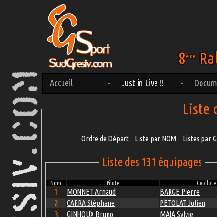
8
Ral
ème
Accueil
Just in Live !!
Docum
Liste
Ordre de Départ
Liste par NOM
Listes par
Liste des 131 équipages
Num.
Pilote
Copilote
1
MONNET Arnaud
BARGE Pierre
2
CARRA Stéphane
PETOLAT Julien
3
GINHOUX Bruno
MAIA Sylvie