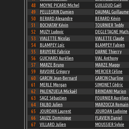
48
MOYNE PICARD Michel
GUILLOUD Gaël
49
PELLEGRIN Damien
DAUMAL Guillaume
50
BERARD Alexandre
BERARD Kévin
51
BOCHATAY Kévin
TOURNIER Teddy
52
MUZY Ludovic
DEGLETAGNE Math
53
VIALETTE Nicolas
VIALETTE Claude
54
BLAMPEY Loïc
BLAMPEY Fabien
55
BRUYERE Fabrice
DARNE Thierry
56
GUICHARD Aurélien
VIAL Anthony
57
MARZE Bruno
MARZE Maggy
59
RAVOIRE Grégory
MERCIER Céline
60
GARCIN Jean-Bernard
GARCIN Charline
61
MERLE Morgan
SIMONET Cédric
62
PALENZUELA Mickaël
BRINDANI Marion
63
SAGE Sébastien
FOURNIER Aurélien
64
FALBO Julien
MARZOCCA Romain
65
JOURDAN Laurent
JOURDAN Ludivine
66
SAUZE Dominique
FLAVIEN Daniel
67
VILLARD Julien
MOUSSIER Sylvie