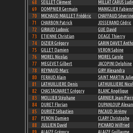
68
SEILLET Clément
MILLAT CARUS Ludi
69
DOMPNIER Germain
MANIGLIER Fabien
70
MICHAUD MAILLET Frédéric
CHAFFAUD Séverin
71
CHARBON Patrick
JOSSERAND Cédric
72
GIRAUD Ludovic
GUE David
73
ETIENNE Christian
DEAGE Thierry
74
DIZIER Grégory
GARIN DAVET Anth
75
GILLET Damien
VERON Sabine
76
MOREL Nicolas
MOREL Carole
77
MEGEVET Gilbert
JACOPINI Delphine
78
REYNAUD Marc
GIRY Alexandra
80
FERAUD Alain
SAINT MARTIN Juli
81
LATHUILLIERE Denis
LATHUILLIERE Nico
82
CHASTAGNARET Grégory
BLANC Angélique
83
MOLLIER Stéphane
GARNIER Jean-Pier
84
DURET Florian
DUPANLOUP Alexan
85
DURIEZ Sébastien
PACAUD Jérémy
87
PENON Damien
CLARY Christophe
88
JULLIEN David
PICHARD Wilfried
89
ALAIZE Grégory
ALAIZE Guillaume