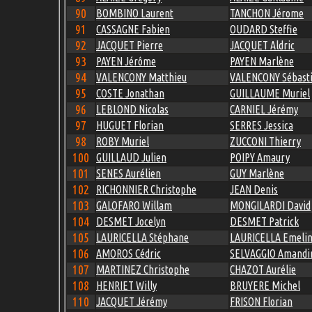
90
BOMBINO Laurent
TANCHON Jérome
91
CASSAGNE Fabien
OUDARD Steffie
92
JACQUET Pierre
JACQUET Aldric
93
PAYEN Jérôme
PAYEN Marlène
94
VALENCONY Matthieu
VALENCONY Sébast
95
COSTE Jonathan
GUILLAUME Muriel
96
LEBLOND Nicolas
CARNIEL Jérémy
97
HUGUET Florian
SERRES Jessica
98
ROBY Muriel
ZUCCONI Thierry
100
GUILLAUD Julien
POIPY Amaury
101
SENES Aurélien
GUY Marlène
102
RICHONNIER Christophe
JEAN Denis
103
GALOFARO Willam
MONGILARDI David
104
DESMET Jocelyn
DESMET Patrick
105
LAURICELLA Stéphane
LAURICELLA Emeli
106
AMOROS Cédric
SELVAGGIO Amandi
107
MARTINEZ Christophe
CHAZOT Aurélie
108
HENRIET Willy
BRUYERE Michel
110
JACQUET Jérémy
FRISON Florian