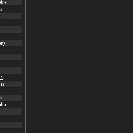
vine
ne
e
ony
en
las
re
dra