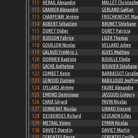
111
HERAIL Alexandre
MALLET Christoph
112
GRANIER Alexandre
GERLAND Gaëtan
113
CHARPENAY Jérémy
FRISCHKNECHT Mar
114
AUBERT Sébastien
BRUNET Stéphane
115
DURET Didier
DURET Patricia
117
BUISSON Fabrice
LIGER Thomas
118
GOUILLON Nicolas
VELLARD Julien
119
GALAUD Frédéric J.
ALVES Mathieu
120
DORNIER Baptiste
BOUILLE Elodie
121
GACHE Anthelme
BOUVIER Stéphane
122
COMBET Kevin
BARBASSOT Coralie
123
GENOUD Damien
RABILLOUD Jeoffre
124
SYLLARD Jérémy
FAURE Alexandre
125
EMOND Dominique
JASSOUD Grégory
126
CHAIX Gérard
PAVIN Nicolas
127
SONNERAT Nicolas
GIRARD Vincent
128
DESBORDES Richard
GEUGNON Gilles
129
METRAL Vivien
EYMIN Nicolas
130
DAVIET Quentin
DAVIET Martin
131
GERENTES Pierre
GERENTES Cyrille