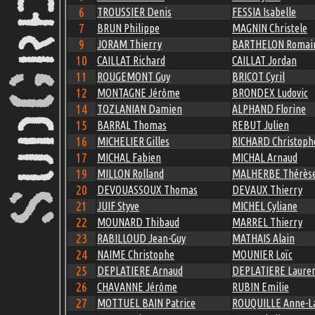
6
TROUSSIER Denis
FESSIA Isabelle
7
BRUN Philippe
MAGNIN Christele
9
JORAM Thierry
BARTHELON Romai
10
CAILLAT Richard
CAILLAT Jordan
11
ROUGEMONT Guy
BRICOT Cyril
12
MONTAGNE Jérôme
BRONDEX Ludovic
14
TOZLANIAN Damien
ALPHAND Florine
15
BARRAL Thomas
REBUT Julien
16
MICHELIER Gilles
RICHARD Christoph
17
MICHAL Fabien
MICHAL Arnaud
19
MILLON Rolland
MALHERBE Thérès
20
DEVOUASSOUX Thomas
DEVAUX Thierry
21
JUIF Styve
MICHEL Cyliane
22
MOUNARD Thibaud
MARREL Thierry
23
RABILLOUD Jean-Guy
MATHAIS Alain
24
NAIME Christophe
MOUNIER Loïc
25
DEPLATIERE Arnaud
DEPLATIERE Laure
26
CHAVANNE Jérôme
RUBIN Emilie
27
MOTTUEL BAIN Patrice
ROUQUILLE Anne-L