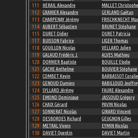
111
HERAIL Alexandre
MALLET Christoph
112
GRANIER Alexandre
GERLAND Gaëtan
113
CHARPENAY Jérémy
FRISCHKNECHT Mar
114
AUBERT Sébastien
BRUNET Stéphane
115
DURET Didier
DURET Patricia
117
BUISSON Fabrice
LIGER Thomas
118
GOUILLON Nicolas
VELLARD Julien
119
GALAUD Frédéric J.
ALVES Mathieu
120
DORNIER Baptiste
BOUILLE Elodie
121
GACHE Anthelme
BOUVIER Stéphane
122
COMBET Kevin
BARBASSOT Coralie
123
GENOUD Damien
RABILLOUD Jeoffre
124
SYLLARD Jérémy
FAURE Alexandre
125
EMOND Dominique
JASSOUD Grégory
126
CHAIX Gérard
PAVIN Nicolas
127
SONNERAT Nicolas
GIRARD Vincent
128
DESBORDES Richard
GEUGNON Gilles
129
METRAL Vivien
EYMIN Nicolas
130
DAVIET Quentin
DAVIET Martin