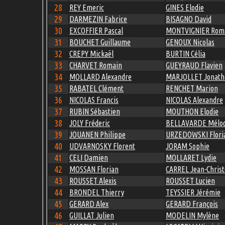
28
REY Emeric
GINES Elodie
29
DARMEZIN Fabrice
BISAGNO David
30
EXCOFFIER Pascal
MONTVIGNIER Rom
31
BOUCHET Guillaume
GENOUX Nicolas
32
CREPY Mickaël
BURTIN Célia
33
CHARVET Romain
GUEYRAUD Flavien
34
MOLLARD Alexandre
MARJOLLET Jonath
35
RABATEL Clément
RENCHET Marion
36
NICOLAS Francis
NICOLAS Alexandre
37
RUBIN Sébastien
MOUTHON Elodie
38
JOLY Fréderic
BELLAVARDE Mélod
39
JOUANEN Philippe
URZEDOWSKI Flori
40
UDVARNOSKY Florent
JORAM Sophie
41
CELI Damien
MOLLARET Lydie
42
MOSSAN Florian
CARREL Jean-Chris
43
ROUSSET Alexis
ROUSSET Lucien
44
BRONDEL Thierry
TEYSSIER Jérémie
45
GERARD Alex
GERARD François
46
GUILLAT Julien
MODELIN Mylène