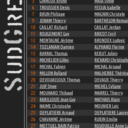
3
GINHOUX Bruno
MAIA Sylvie
6
TROUSSIER Denis
FESSIA Isabelle
7
BRUN Philippe
MAGNIN Christele
9
JORAM Thierry
BARTHELON Romai
10
CAILLAT Richard
CAILLAT Jordan
11
ROUGEMONT Guy
BRICOT Cyril
12
MONTAGNE Jérôme
BRONDEX Ludovic
14
TOZLANIAN Damien
ALPHAND Florine
15
BARRAL Thomas
REBUT Julien
16
MICHELIER Gilles
RICHARD Christoph
17
MICHAL Fabien
MICHAL Arnaud
19
MILLON Rolland
MALHERBE Thérès
20
DEVOUASSOUX Thomas
DEVAUX Thierry
21
JUIF Styve
MICHEL Cyliane
22
MOUNARD Thibaud
MARREL Thierry
23
RABILLOUD Jean-Guy
MATHAIS Alain
24
NAIME Christophe
MOUNIER Loïc
25
DEPLATIERE Arnaud
DEPLATIERE Laure
26
CHAVANNE Jérôme
RUBIN Emilie
27
MOTTUEL BAIN Patrice
ROUQUILLE Anne-L