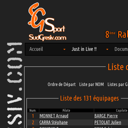
8
Ral
ème
Accueil
Just in Live !!
Docum
Liste
Ordre de Départ
Liste par NOM
Listes par
Liste des 131 équipages
Num.
Pilote
Copilote
1
MONNET Arnaud
BARGE Pierre
2
CARRA Stéphane
PETOLAT Julien