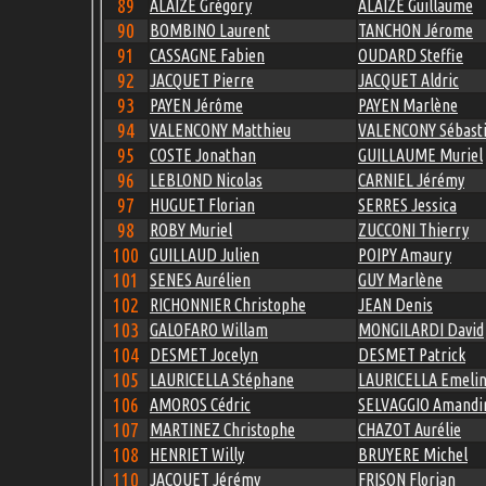
89
ALAIZE Grégory
ALAIZE Guillaume
90
BOMBINO Laurent
TANCHON Jérome
91
CASSAGNE Fabien
OUDARD Steffie
92
JACQUET Pierre
JACQUET Aldric
93
PAYEN Jérôme
PAYEN Marlène
94
VALENCONY Matthieu
VALENCONY Sébast
95
COSTE Jonathan
GUILLAUME Muriel
96
LEBLOND Nicolas
CARNIEL Jérémy
97
HUGUET Florian
SERRES Jessica
98
ROBY Muriel
ZUCCONI Thierry
100
GUILLAUD Julien
POIPY Amaury
101
SENES Aurélien
GUY Marlène
102
RICHONNIER Christophe
JEAN Denis
103
GALOFARO Willam
MONGILARDI David
104
DESMET Jocelyn
DESMET Patrick
105
LAURICELLA Stéphane
LAURICELLA Emeli
106
AMOROS Cédric
SELVAGGIO Amandi
107
MARTINEZ Christophe
CHAZOT Aurélie
108
HENRIET Willy
BRUYERE Michel
110
JACQUET Jérémy
FRISON Florian