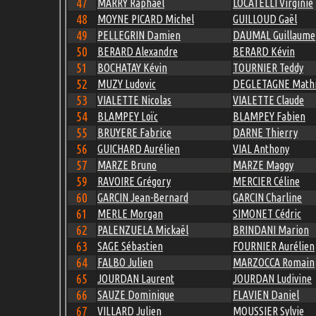
47
MARRY Raphaël
LOCATELLI Virginie
48
MOYNE PICARD Michel
GUILLOUD Gaël
49
PELLEGRIN Damien
DAUMAL Guillaume
50
BERARD Alexandre
BERARD Kévin
51
BOCHATAY Kévin
TOURNIER Teddy
52
MUZY Ludovic
DEGLETAGNE Math
53
VIALETTE Nicolas
VIALETTE Claude
54
BLAMPEY Loïc
BLAMPEY Fabien
55
BRUYERE Fabrice
DARNE Thierry
56
GUICHARD Aurélien
VIAL Anthony
57
MARZE Bruno
MARZE Maggy
59
RAVOIRE Grégory
MERCIER Céline
60
GARCIN Jean-Bernard
GARCIN Charline
61
MERLE Morgan
SIMONET Cédric
62
PALENZUELA Mickaël
BRINDANI Marion
63
SAGE Sébastien
FOURNIER Aurélien
64
FALBO Julien
MARZOCCA Romain
65
JOURDAN Laurent
JOURDAN Ludivine
66
SAUZE Dominique
FLAVIEN Daniel
67
VILLARD Julien
MOUSSIER Sylvie