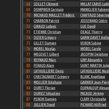
68
SEILLET Clément
MILLAT CARUS Ludi
69
DOMPNIER Germain
MANIGLIER Fabien
70
MICHAUD MAILLET Frédéric
CHAFFAUD Séverin
71
CHARBON Patrick
JOSSERAND Cédric
72
GIRAUD Ludovic
GUE David
73
ETIENNE Christian
DEAGE Thierry
74
DIZIER Grégory
GARIN DAVET Anth
75
GILLET Damien
VERON Sabine
76
MOREL Nicolas
MOREL Carole
77
MEGEVET Gilbert
JACOPINI Delphine
78
REYNAUD Marc
GIRY Alexandra
80
FERAUD Alain
SAINT MARTIN Juli
81
LATHUILLIERE Denis
LATHUILLIERE Nico
82
CHASTAGNARET Grégory
BLANC Angélique
83
MOLLIER Stéphane
GARNIER Jean-Pier
84
DURET Florian
DUPANLOUP Alexan
85
DURIEZ Sébastien
PACAUD Jérémy
87
PENON Damien
CLARY Christophe
88
JULLIEN David
PICHARD Wilfried