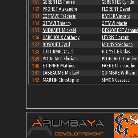
131
GERENTES Pierre
GERENTES Cyrille
132
PROHET Alexandre
FLORENT David
133
COTTAVE Frédéric
BATIER Vincent
134
OTTAVI Thierry
OTTAVI Marie
135
AUDRAPT Mickaël
DESJOBERT Arnau
136
HARCHOUX Anthony
LEYRIS Florent
137
BOSQUET Cyril
MOINS Stéphane
138
DELORME David
HOLYST Nicolas
139
PLONCARD Florian
PLONCARD Damien
140
ETIENNE Mathieu
FAENE Christopher
141
LABEAUME Mickaël
QUIMBRE William
142
MARTIN Christophe
SIMON Cascado