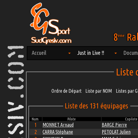
8
Ral
ème
Accueil
Just in Live !!
Docum
Liste
Ordre de Départ
Liste par NOM
Listes par
Liste des 131 équipages
Num.
Pilote
Copilote
1
MONNET Arnaud
BARGE Pierre
2
CARRA Stéphane
PETOLAT Julien