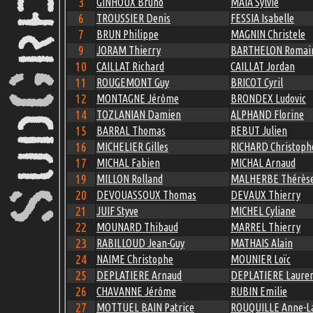
3
GINHOUX Bruno
MAIA Sylvie
6
TROUSSIER Denis
FESSIA Isabelle
7
BRUN Philippe
MAGNIN Christele
9
JORAM Thierry
BARTHELON Romai
10
CAILLAT Richard
CAILLAT Jordan
11
ROUGEMONT Guy
BRICOT Cyril
12
MONTAGNE Jérôme
BRONDEX Ludovic
14
TOZLANIAN Damien
ALPHAND Florine
15
BARRAL Thomas
REBUT Julien
16
MICHELIER Gilles
RICHARD Christoph
17
MICHAL Fabien
MICHAL Arnaud
19
MILLON Rolland
MALHERBE Thérès
20
DEVOUASSOUX Thomas
DEVAUX Thierry
21
JUIF Styve
MICHEL Cyliane
22
MOUNARD Thibaud
MARREL Thierry
23
RABILLOUD Jean-Guy
MATHAIS Alain
24
NAIME Christophe
MOUNIER Loïc
25
DEPLATIERE Arnaud
DEPLATIERE Laure
26
CHAVANNE Jérôme
RUBIN Emilie
27
MOTTUEL BAIN Patrice
ROUQUILLE Anne-L