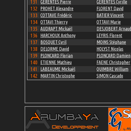
131
GERENTES Pierre
GERENTES Cyrille
132
PROHET Alexandre
FLORENT David
133
COTTAVE Frédéric
BATIER Vincent
134
OTTAVI Thierry
OTTAVI Marie
135
AUDRAPT Mickaël
DESJOBERT Arnau
136
HARCHOUX Anthony
LEYRIS Florent
137
BOSQUET Cyril
MOINS Stéphane
138
DELORME David
HOLYST Nicolas
139
PLONCARD Florian
PLONCARD Damien
140
ETIENNE Mathieu
FAENE Christopher
141
LABEAUME Mickaël
QUIMBRE William
142
MARTIN Christophe
SIMON Cascado