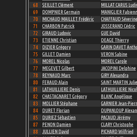
68
SEILLET Clément
MILLAT CARUS Ludi
69
DOMPNIER Germain
MANIGLIER Fabien
70
MICHAUD MAILLET Frédéric
CHAFFAUD Séverin
71
CHARBON Patrick
JOSSERAND Cédric
72
GIRAUD Ludovic
GUE David
73
ETIENNE Christian
DEAGE Thierry
74
DIZIER Grégory
GARIN DAVET Anth
75
GILLET Damien
VERON Sabine
76
MOREL Nicolas
MOREL Carole
77
MEGEVET Gilbert
JACOPINI Delphine
78
REYNAUD Marc
GIRY Alexandra
80
FERAUD Alain
SAINT MARTIN Juli
81
LATHUILLIERE Denis
LATHUILLIERE Nico
82
CHASTAGNARET Grégory
BLANC Angélique
83
MOLLIER Stéphane
GARNIER Jean-Pier
84
DURET Florian
DUPANLOUP Alexan
85
DURIEZ Sébastien
PACAUD Jérémy
87
PENON Damien
CLARY Christophe
88
JULLIEN David
PICHARD Wilfried