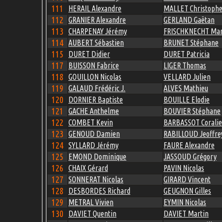
111
HERAIL Alexandre
MALLET Christoph
112
GRANIER Alexandre
GERLAND Gaëtan
113
CHARPENAY Jérémy
FRISCHKNECHT Mar
114
AUBERT Sébastien
BRUNET Stéphane
115
DURET Didier
DURET Patricia
117
BUISSON Fabrice
LIGER Thomas
118
GOUILLON Nicolas
VELLARD Julien
119
GALAUD Frédéric J.
ALVES Mathieu
120
DORNIER Baptiste
BOUILLE Elodie
121
GACHE Anthelme
BOUVIER Stéphane
122
COMBET Kevin
BARBASSOT Coralie
123
GENOUD Damien
RABILLOUD Jeoffre
124
SYLLARD Jérémy
FAURE Alexandre
125
EMOND Dominique
JASSOUD Grégory
126
CHAIX Gérard
PAVIN Nicolas
127
SONNERAT Nicolas
GIRARD Vincent
128
DESBORDES Richard
GEUGNON Gilles
129
METRAL Vivien
EYMIN Nicolas
130
DAVIET Quentin
DAVIET Martin