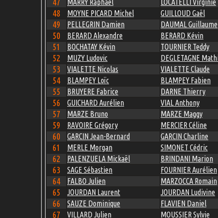
47
MARRY Raphaël
LOCATELLI Virginie
48
MOYNE PICARD Michel
GUILLOUD Gaël
49
PELLEGRIN Damien
DAUMAL Guillaume
50
BERARD Alexandre
BERARD Kévin
51
BOCHATAY Kévin
TOURNIER Teddy
52
MUZY Ludovic
DEGLETAGNE Math
53
VIALETTE Nicolas
VIALETTE Claude
54
BLAMPEY Loïc
BLAMPEY Fabien
55
BRUYERE Fabrice
DARNE Thierry
56
GUICHARD Aurélien
VIAL Anthony
57
MARZE Bruno
MARZE Maggy
59
RAVOIRE Grégory
MERCIER Céline
60
GARCIN Jean-Bernard
GARCIN Charline
61
MERLE Morgan
SIMONET Cédric
62
PALENZUELA Mickaël
BRINDANI Marion
63
SAGE Sébastien
FOURNIER Aurélien
64
FALBO Julien
MARZOCCA Romain
65
JOURDAN Laurent
JOURDAN Ludivine
66
SAUZE Dominique
FLAVIEN Daniel
67
VILLARD Julien
MOUSSIER Sylvie