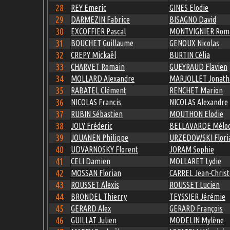
28
REY Emeric
GINES Elodie
29
DARMEZIN Fabrice
BISAGNO David
30
EXCOFFIER Pascal
MONTVIGNIER Rom
31
BOUCHET Guillaume
GENOUX Nicolas
32
CREPY Mickaël
BURTIN Célia
33
CHARVET Romain
GUEYRAUD Flavien
34
MOLLARD Alexandre
MARJOLLET Jonath
35
RABATEL Clément
RENCHET Marion
36
NICOLAS Francis
NICOLAS Alexandre
37
RUBIN Sébastien
MOUTHON Elodie
38
JOLY Fréderic
BELLAVARDE Mélod
39
JOUANEN Philippe
URZEDOWSKI Flori
40
UDVARNOSKY Florent
JORAM Sophie
41
CELI Damien
MOLLARET Lydie
42
MOSSAN Florian
CARREL Jean-Chris
43
ROUSSET Alexis
ROUSSET Lucien
44
BRONDEL Thierry
TEYSSIER Jérémie
45
GERARD Alex
GERARD François
46
GUILLAT Julien
MODELIN Mylène