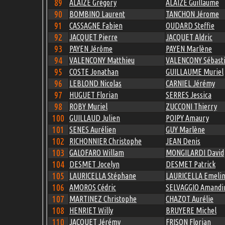
89
ALAIZE Grégory
ALAIZE Guillaume
90
BOMBINO Laurent
TANCHON Jérome
91
CASSAGNE Fabien
OUDARD Steffie
92
JACQUET Pierre
JACQUET Aldric
93
PAYEN Jérôme
PAYEN Marlène
94
VALENCONY Matthieu
VALENCONY Sébast
95
COSTE Jonathan
GUILLAUME Muriel
96
LEBLOND Nicolas
CARNIEL Jérémy
97
HUGUET Florian
SERRES Jessica
98
ROBY Muriel
ZUCCONI Thierry
100
GUILLAUD Julien
POIPY Amaury
101
SENES Aurélien
GUY Marlène
102
RICHONNIER Christophe
JEAN Denis
103
GALOFARO Willam
MONGILARDI David
104
DESMET Jocelyn
DESMET Patrick
105
LAURICELLA Stéphane
LAURICELLA Emeli
106
AMOROS Cédric
SELVAGGIO Amandi
107
MARTINEZ Christophe
CHAZOT Aurélie
108
HENRIET Willy
BRUYERE Michel
110
JACQUET Jérémy
FRISON Florian