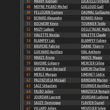
47
MARRY Raphaël
LOCATELLI Virginie
48
MOYNE PICARD Michel
GUILLOUD Gaël
49
PELLEGRIN Damien
DAUMAL Guillaume
50
BERARD Alexandre
BERARD Kévin
51
BOCHATAY Kévin
TOURNIER Teddy
52
MUZY Ludovic
DEGLETAGNE Math
53
VIALETTE Nicolas
VIALETTE Claude
54
BLAMPEY Loïc
BLAMPEY Fabien
55
BRUYERE Fabrice
DARNE Thierry
56
GUICHARD Aurélien
VIAL Anthony
57
MARZE Bruno
MARZE Maggy
59
RAVOIRE Grégory
MERCIER Céline
60
GARCIN Jean-Bernard
GARCIN Charline
61
MERLE Morgan
SIMONET Cédric
62
PALENZUELA Mickaël
BRINDANI Marion
63
SAGE Sébastien
FOURNIER Aurélien
64
FALBO Julien
MARZOCCA Romain
65
JOURDAN Laurent
JOURDAN Ludivine
66
SAUZE Dominique
FLAVIEN Daniel
67
VILLARD Julien
MOUSSIER Sylvie