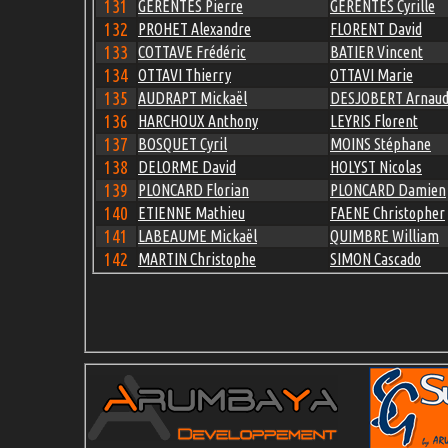
131
GERENTES Pierre
GERENTES Cyrille
132
PROHET Alexandre
FLORENT David
133
COTTAVE Frédéric
BATIER Vincent
134
OTTAVI Thierry
OTTAVI Marie
135
AUDRAPT Mickaël
DESJOBERT Arnau
136
HARCHOUX Anthony
LEYRIS Florent
137
BOSQUET Cyril
MOINS Stéphane
138
DELORME David
HOLYST Nicolas
139
PLONCARD Florian
PLONCARD Damien
140
ETIENNE Mathieu
FAENE Christopher
141
LABEAUME Mickaël
QUIMBRE William
142
MARTIN Christophe
SIMON Cascado