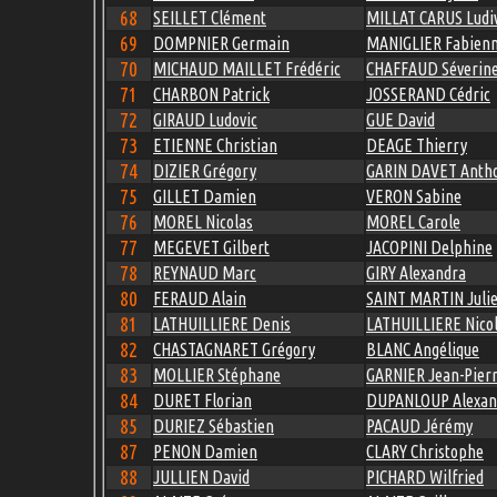
68
SEILLET Clément
MILLAT CARUS Ludi
69
DOMPNIER Germain
MANIGLIER Fabien
70
MICHAUD MAILLET Frédéric
CHAFFAUD Séverin
71
CHARBON Patrick
JOSSERAND Cédric
72
GIRAUD Ludovic
GUE David
73
ETIENNE Christian
DEAGE Thierry
74
DIZIER Grégory
GARIN DAVET Anth
75
GILLET Damien
VERON Sabine
76
MOREL Nicolas
MOREL Carole
77
MEGEVET Gilbert
JACOPINI Delphine
78
REYNAUD Marc
GIRY Alexandra
80
FERAUD Alain
SAINT MARTIN Juli
81
LATHUILLIERE Denis
LATHUILLIERE Nico
82
CHASTAGNARET Grégory
BLANC Angélique
83
MOLLIER Stéphane
GARNIER Jean-Pier
84
DURET Florian
DUPANLOUP Alexan
85
DURIEZ Sébastien
PACAUD Jérémy
87
PENON Damien
CLARY Christophe
88
JULLIEN David
PICHARD Wilfried