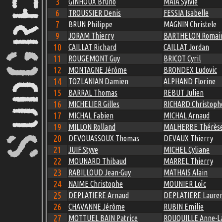
3
GINHOUX Bruno
MAIA Sylvie
6
TROUSSIER Denis
FESSIA Isabelle
7
BRUN Philippe
MAGNIN Christele
9
JORAM Thierry
BARTHELON Romai
10
CAILLAT Richard
CAILLAT Jordan
11
ROUGEMONT Guy
BRICOT Cyril
12
MONTAGNE Jérôme
BRONDEX Ludovic
14
TOZLANIAN Damien
ALPHAND Florine
15
BARRAL Thomas
REBUT Julien
16
MICHELIER Gilles
RICHARD Christoph
17
MICHAL Fabien
MICHAL Arnaud
19
MILLON Rolland
MALHERBE Thérès
20
DEVOUASSOUX Thomas
DEVAUX Thierry
21
JUIF Styve
MICHEL Cyliane
22
MOUNARD Thibaud
MARREL Thierry
23
RABILLOUD Jean-Guy
MATHAIS Alain
24
NAIME Christophe
MOUNIER Loïc
25
DEPLATIERE Arnaud
DEPLATIERE Laure
26
CHAVANNE Jérôme
RUBIN Emilie
27
MOTTUEL BAIN Patrice
ROUQUILLE Anne-L