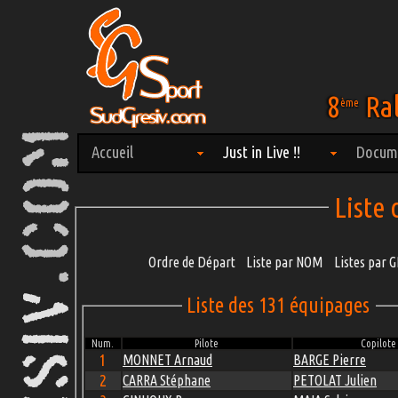
8
Ral
ème
Accueil
Just in Live !!
Docum
Liste
Ordre de Départ
Liste par NOM
Listes par
Liste des 131 équipages
Num.
Pilote
Copilote
1
MONNET Arnaud
BARGE Pierre
2
CARRA Stéphane
PETOLAT Julien