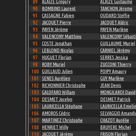
89
ALAIZE Grégory
ALAIZE Guillaume
90
BOMBINO Laurent
TANCHON Jérome
91
CASSAGNE Fabien
OUDARD Steffie
92
JACQUET Pierre
JACQUET Aldric
93
PAYEN Jérôme
PAYEN Marlène
94
VALENCONY Matthieu
VALENCONY Sébast
95
COSTE Jonathan
GUILLAUME Muriel
96
LEBLOND Nicolas
CARNIEL Jérémy
97
HUGUET Florian
SERRES Jessica
98
ROBY Muriel
ZUCCONI Thierry
100
GUILLAUD Julien
POIPY Amaury
101
SENES Aurélien
GUY Marlène
102
RICHONNIER Christophe
JEAN Denis
103
GALOFARO Willam
MONGILARDI David
104
DESMET Jocelyn
DESMET Patrick
105
LAURICELLA Stéphane
LAURICELLA Emeli
106
AMOROS Cédric
SELVAGGIO Amandi
107
MARTINEZ Christophe
CHAZOT Aurélie
108
HENRIET Willy
BRUYERE Michel
110
JACQUET Jérémy
FRISON Florian