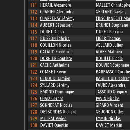
111
HERAIL Alexandre
MALLET Christoph
112
GRANIER Alexandre
GERLAND Gaëtan
113
CHARPENAY Jérémy
FRISCHKNECHT Mar
114
AUBERT Sébastien
BRUNET Stéphane
115
DURET Didier
DURET Patricia
117
BUISSON Fabrice
LIGER Thomas
118
GOUILLON Nicolas
VELLARD Julien
119
GALAUD Frédéric J.
ALVES Mathieu
120
DORNIER Baptiste
BOUILLE Elodie
121
GACHE Anthelme
BOUVIER Stéphane
122
COMBET Kevin
BARBASSOT Coralie
123
GENOUD Damien
RABILLOUD Jeoffre
124
SYLLARD Jérémy
FAURE Alexandre
125
EMOND Dominique
JASSOUD Grégory
126
CHAIX Gérard
PAVIN Nicolas
127
SONNERAT Nicolas
GIRARD Vincent
128
DESBORDES Richard
GEUGNON Gilles
129
METRAL Vivien
EYMIN Nicolas
130
DAVIET Quentin
DAVIET Martin