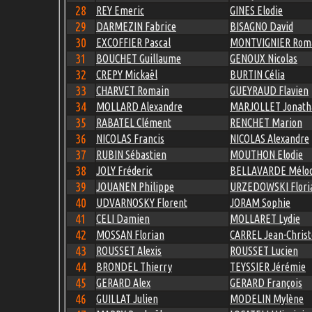
28
REY Emeric
GINES Elodie
29
DARMEZIN Fabrice
BISAGNO David
30
EXCOFFIER Pascal
MONTVIGNIER Rom
31
BOUCHET Guillaume
GENOUX Nicolas
32
CREPY Mickaël
BURTIN Célia
33
CHARVET Romain
GUEYRAUD Flavien
34
MOLLARD Alexandre
MARJOLLET Jonath
35
RABATEL Clément
RENCHET Marion
36
NICOLAS Francis
NICOLAS Alexandre
37
RUBIN Sébastien
MOUTHON Elodie
38
JOLY Fréderic
BELLAVARDE Mélod
39
JOUANEN Philippe
URZEDOWSKI Flori
40
UDVARNOSKY Florent
JORAM Sophie
41
CELI Damien
MOLLARET Lydie
42
MOSSAN Florian
CARREL Jean-Chris
43
ROUSSET Alexis
ROUSSET Lucien
44
BRONDEL Thierry
TEYSSIER Jérémie
45
GERARD Alex
GERARD François
46
GUILLAT Julien
MODELIN Mylène