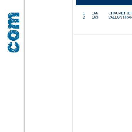
1
166
CHAUVET JE
2
163
VALLON FRA