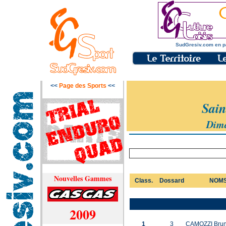
SudGresiv.com en p
<<
Page des Sports
<<
Sain
Dima
Nouvelles Gammes
Class.
Dossard
NOMS
2009
1
3
CAMOZZI Bru