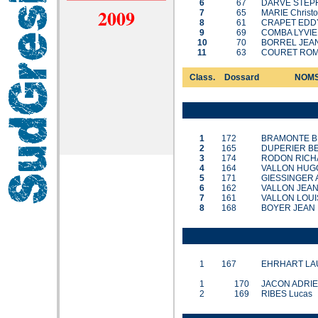
6
67
DARVE STEP
2009
7
65
MARIE Christ
8
61
CRAPET EDD
9
69
COMBA LYVIE
10
70
BORREL JEA
11
63
COURET ROM
Class.
Dossard
NOMS
1
172
BRAMONTE 
2
165
DUPERIER B
3
174
RODON RICH
4
164
VALLON HUG
5
171
GIESSINGER A
6
162
VALLON JEA
7
161
VALLON LOUI
8
168
BOYER JEAN
1
167
EHRHART LA
1
170
JACON ADRI
2
169
RIBES Lucas