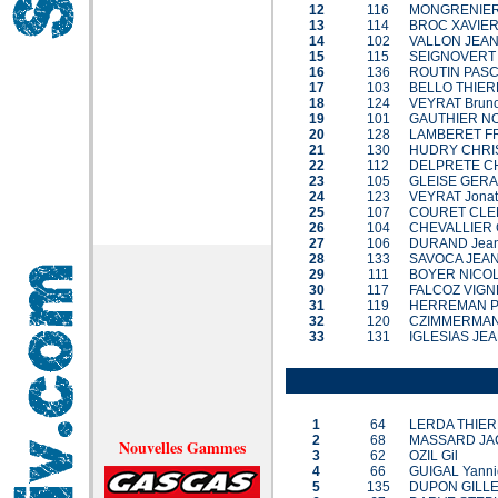
12
116
MONGRENIER
13
114
BROC XAVIE
14
102
VALLON JEAN
15
115
SEIGNOVERT
16
136
ROUTIN PAS
17
103
BELLO THIE
18
124
VEYRAT Brun
19
101
GAUTHIER N
20
128
LAMBERET F
21
130
HUDRY CHRI
22
112
DELPRETE C
23
105
GLEISE GER
24
123
VEYRAT Jona
25
107
COURET CLE
26
104
CHEVALLIER 
27
106
DURAND Jean
28
133
SAVOCA JEA
29
111
BOYER NICO
30
117
FALCOZ VIGN
31
119
HERREMAN P
32
120
CZIMMERMAN
33
131
IGLESIAS JE
1
64
LERDA THIE
2
68
MASSARD JA
Nouvelles Gammes
3
62
OZIL Gil
4
66
GUIGAL Yanni
5
135
DUPON GILL