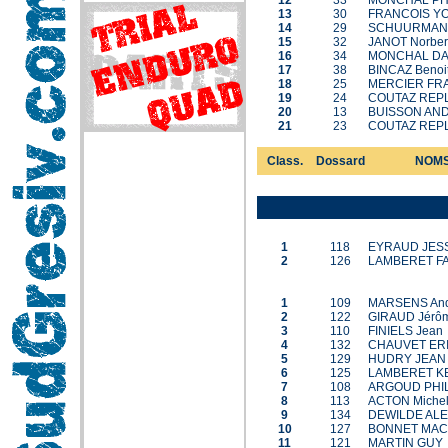
12
33
MONCHAL PH
13
30
FRANCOIS Y
14
29
SCHUURMAN 
15
32
JANOT Norber
16
34
MONCHAL DA
17
38
BINCAZ Benoi
18
25
MERCIER FR
19
24
COUTAZ REP
20
13
BUISSON AN
21
23
COUTAZ REPL
Class.
Dossard
NOMS
1
118
EYRAUD JES
2
126
LAMBERET F
1
109
MARSENS An
2
122
GIRAUD Jérô
3
110
FINIELS Jean
4
132
CHAUVET ER
5
129
HUDRY JEAN
6
125
LAMBERET K
7
108
ARGOUD PHI
8
113
ACTON Miche
9
134
DEWILDE ALE
10
127
BONNET MACH
11
121
MARTIN GUY