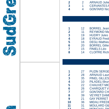
2
2
ARNAUD Juli
3
1
CERVANTES A
4
4
GONTARD Nic
1
12
BORREL Jean-
2
11
REYMOND Mat
3
19
HUDRY Jules
4
18
EYRAUD Fred
5
16
DEGLI Mathie
6
20
BORREL Gille
7
15
FINIELS Léo
8
14
CLOITRE Rich
1
27
PUZIN SERG
2
28
ARNAUD Laur
3
35
PINEL GILLES
4
10
PILADELI Bru
5
22
CHAUVET MI
6
26
CHARQUET V
7
37
GONTARD CH
8
39
VEYRET DAM
9
21
GAY PERRET
10
36
MIDALI FRED
11
31
MOULARD GI