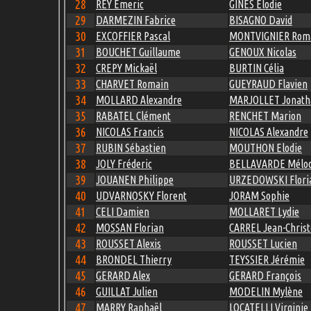
28
REY Emeric
GINES Elodie
29
DARMEZIN Fabrice
BISAGNO David
30
EXCOFFIER Pascal
MONTVIGNIER Rom
31
BOUCHET Guillaume
GENOUX Nicolas
32
CREPY Mickaël
BURTIN Célia
33
CHARVET Romain
GUEYRAUD Flavien
34
MOLLARD Alexandre
MARJOLLET Jonath
35
RABATEL Clément
RENCHET Marion
36
NICOLAS Francis
NICOLAS Alexandre
37
RUBIN Sébastien
MOUTHON Elodie
38
JOLY Fréderic
BELLAVARDE Mélod
39
JOUANEN Philippe
URZEDOWSKI Flori
40
UDVARNOSKY Florent
JORAM Sophie
41
CELI Damien
MOLLARET Lydie
42
MOSSAN Florian
CARREL Jean-Chris
43
ROUSSET Alexis
ROUSSET Lucien
44
BRONDEL Thierry
TEYSSIER Jérémie
45
GERARD Alex
GERARD François
46
GUILLAT Julien
MODELIN Mylène
47
MARRY Raphaël
LOCATELLI Virginie