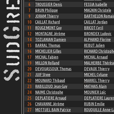
6
TROUSSIER Denis
FESSIA Isabelle
7
BRUN Philippe
MAGNIN Christele
9
JORAM Thierry
BARTHELON Romai
10
CAILLAT Richard
CAILLAT Jordan
11
ROUGEMONT Guy
BRICOT Cyril
12
MONTAGNE Jérôme
BRONDEX Ludovic
14
TOZLANIAN Damien
ALPHAND Florine
15
BARRAL Thomas
REBUT Julien
16
MICHELIER Gilles
RICHARD Christoph
17
MICHAL Fabien
MICHAL Arnaud
19
MILLON Rolland
MALHERBE Thérès
20
DEVOUASSOUX Thomas
DEVAUX Thierry
21
JUIF Styve
MICHEL Cyliane
22
MOUNARD Thibaud
MARREL Thierry
23
RABILLOUD Jean-Guy
MATHAIS Alain
24
NAIME Christophe
MOUNIER Loïc
25
DEPLATIERE Arnaud
DEPLATIERE Laure
26
CHAVANNE Jérôme
RUBIN Emilie
27
MOTTUEL BAIN Patrice
ROUQUILLE Anne-L