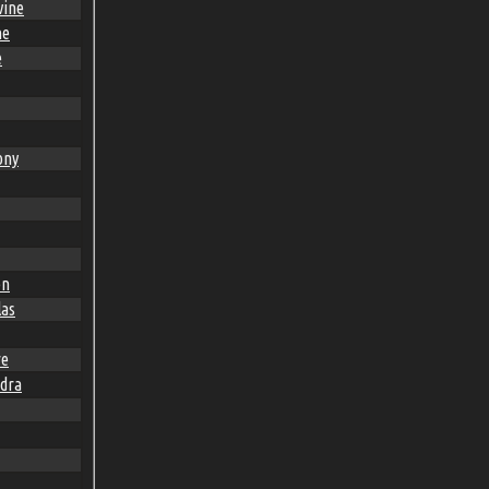
vine
ne
e
ony
en
las
re
dra