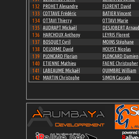
132
PROHET Alexandre
FLORENT David
133
COTTAVE Frédéric
BATIER Vincent
134
OTTAVI Thierry
OTTAVI Marie
135
AUDRAPT Mickaël
DESJOBERT Arnau
136
HARCHOUX Anthony
LEYRIS Florent
137
BOSQUET Cyril
MOINS Stéphane
138
DELORME David
HOLYST Nicolas
139
PLONCARD Florian
PLONCARD Damien
140
ETIENNE Mathieu
FAENE Christopher
141
LABEAUME Mickaël
QUIMBRE William
142
MARTIN Christophe
SIMON Cascado