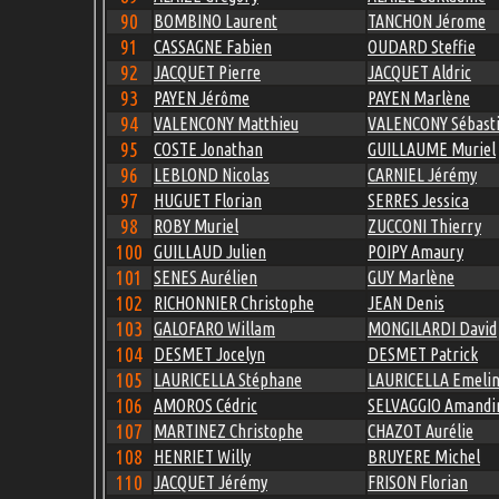
90
BOMBINO Laurent
TANCHON Jérome
91
CASSAGNE Fabien
OUDARD Steffie
92
JACQUET Pierre
JACQUET Aldric
93
PAYEN Jérôme
PAYEN Marlène
94
VALENCONY Matthieu
VALENCONY Sébast
95
COSTE Jonathan
GUILLAUME Muriel
96
LEBLOND Nicolas
CARNIEL Jérémy
97
HUGUET Florian
SERRES Jessica
98
ROBY Muriel
ZUCCONI Thierry
100
GUILLAUD Julien
POIPY Amaury
101
SENES Aurélien
GUY Marlène
102
RICHONNIER Christophe
JEAN Denis
103
GALOFARO Willam
MONGILARDI David
104
DESMET Jocelyn
DESMET Patrick
105
LAURICELLA Stéphane
LAURICELLA Emeli
106
AMOROS Cédric
SELVAGGIO Amandi
107
MARTINEZ Christophe
CHAZOT Aurélie
108
HENRIET Willy
BRUYERE Michel
110
JACQUET Jérémy
FRISON Florian