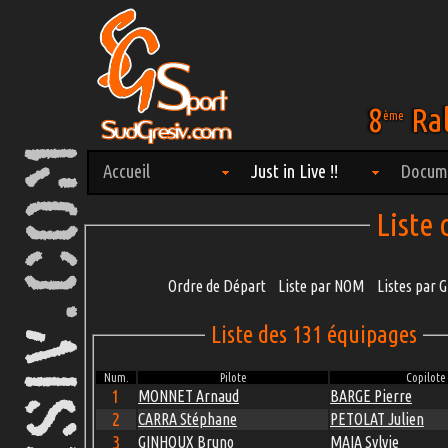
8
Ral
ème
Accueil
Just in Live !!
Docum
Liste
Ordre de Départ
Liste par NOM
Listes par
Liste des 131 équipages
Num.
Pilote
Copilote
1
MONNET Arnaud
BARGE Pierre
2
CARRA Stéphane
PETOLAT Julien
3
GINHOUX Bruno
MAIA Sylvie