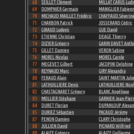
68
SEILLET Clément
MILLAT CARUS Ludi
69
DOMPNIER Germain
MANIGLIER Fabien
70
MICHAUD MAILLET Frédéric
CHAFFAUD Séverin
71
CHARBON Patrick
JOSSERAND Cédric
72
GIRAUD Ludovic
GUE David
73
ETIENNE Christian
DEAGE Thierry
74
DIZIER Grégory
GARIN DAVET Anth
75
GILLET Damien
VERON Sabine
76
MOREL Nicolas
MOREL Carole
77
MEGEVET Gilbert
JACOPINI Delphine
78
REYNAUD Marc
GIRY Alexandra
80
FERAUD Alain
SAINT MARTIN Juli
81
LATHUILLIERE Denis
LATHUILLIERE Nico
82
CHASTAGNARET Grégory
BLANC Angélique
83
MOLLIER Stéphane
GARNIER Jean-Pier
84
DURET Florian
DUPANLOUP Alexan
85
DURIEZ Sébastien
PACAUD Jérémy
87
PENON Damien
CLARY Christophe
88
JULLIEN David
PICHARD Wilfried
89
ALAIZE Grégory
ALAIZE Guillaume