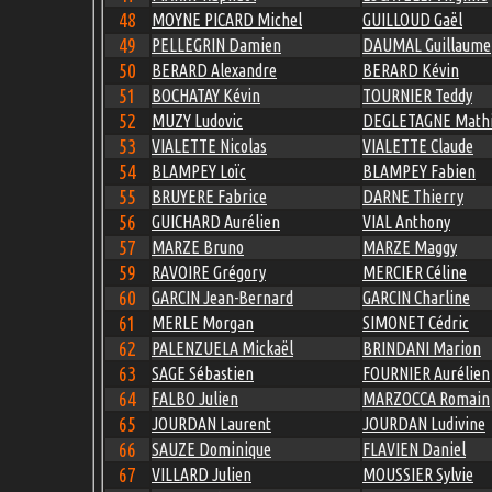
48
MOYNE PICARD Michel
GUILLOUD Gaël
49
PELLEGRIN Damien
DAUMAL Guillaume
50
BERARD Alexandre
BERARD Kévin
51
BOCHATAY Kévin
TOURNIER Teddy
52
MUZY Ludovic
DEGLETAGNE Math
53
VIALETTE Nicolas
VIALETTE Claude
54
BLAMPEY Loïc
BLAMPEY Fabien
55
BRUYERE Fabrice
DARNE Thierry
56
GUICHARD Aurélien
VIAL Anthony
57
MARZE Bruno
MARZE Maggy
59
RAVOIRE Grégory
MERCIER Céline
60
GARCIN Jean-Bernard
GARCIN Charline
61
MERLE Morgan
SIMONET Cédric
62
PALENZUELA Mickaël
BRINDANI Marion
63
SAGE Sébastien
FOURNIER Aurélien
64
FALBO Julien
MARZOCCA Romain
65
JOURDAN Laurent
JOURDAN Ludivine
66
SAUZE Dominique
FLAVIEN Daniel
67
VILLARD Julien
MOUSSIER Sylvie