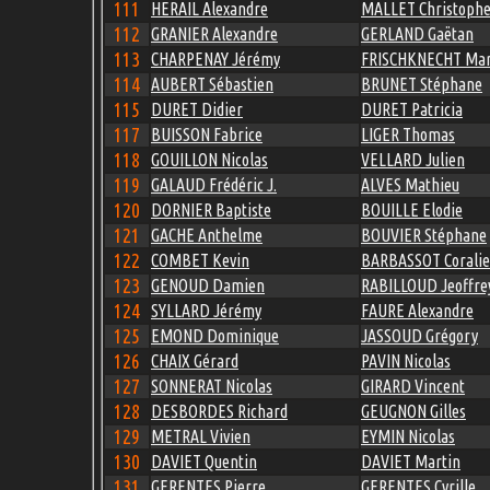
111
HERAIL Alexandre
MALLET Christoph
112
GRANIER Alexandre
GERLAND Gaëtan
113
CHARPENAY Jérémy
FRISCHKNECHT Mar
114
AUBERT Sébastien
BRUNET Stéphane
115
DURET Didier
DURET Patricia
117
BUISSON Fabrice
LIGER Thomas
118
GOUILLON Nicolas
VELLARD Julien
119
GALAUD Frédéric J.
ALVES Mathieu
120
DORNIER Baptiste
BOUILLE Elodie
121
GACHE Anthelme
BOUVIER Stéphane
122
COMBET Kevin
BARBASSOT Coralie
123
GENOUD Damien
RABILLOUD Jeoffre
124
SYLLARD Jérémy
FAURE Alexandre
125
EMOND Dominique
JASSOUD Grégory
126
CHAIX Gérard
PAVIN Nicolas
127
SONNERAT Nicolas
GIRARD Vincent
128
DESBORDES Richard
GEUGNON Gilles
129
METRAL Vivien
EYMIN Nicolas
130
DAVIET Quentin
DAVIET Martin
131
GERENTES Pierre
GERENTES Cyrille