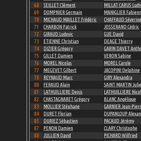
68
SEILLET Clément
MILLAT CARUS Ludi
69
DOMPNIER Germain
MANIGLIER Fabien
70
MICHAUD MAILLET Frédéric
CHAFFAUD Séverin
71
CHARBON Patrick
JOSSERAND Cédric
72
GIRAUD Ludovic
GUE David
73
ETIENNE Christian
DEAGE Thierry
74
DIZIER Grégory
GARIN DAVET Anth
75
GILLET Damien
VERON Sabine
76
MOREL Nicolas
MOREL Carole
77
MEGEVET Gilbert
JACOPINI Delphine
78
REYNAUD Marc
GIRY Alexandra
80
FERAUD Alain
SAINT MARTIN Juli
81
LATHUILLIERE Denis
LATHUILLIERE Nico
82
CHASTAGNARET Grégory
BLANC Angélique
83
MOLLIER Stéphane
GARNIER Jean-Pier
84
DURET Florian
DUPANLOUP Alexan
85
DURIEZ Sébastien
PACAUD Jérémy
87
PENON Damien
CLARY Christophe
88
JULLIEN David
PICHARD Wilfried