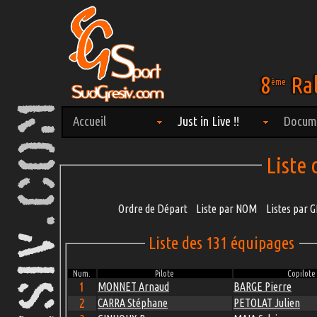
8
Ral
ème
Accueil
Just in Live !!
Docum
Liste
Ordre de Départ
Liste par NOM
Listes par
Liste des 131 équipages
Num.
Pilote
Copilote
1
MONNET Arnaud
BARGE Pierre
2
CARRA Stéphane
PETOLAT Julien