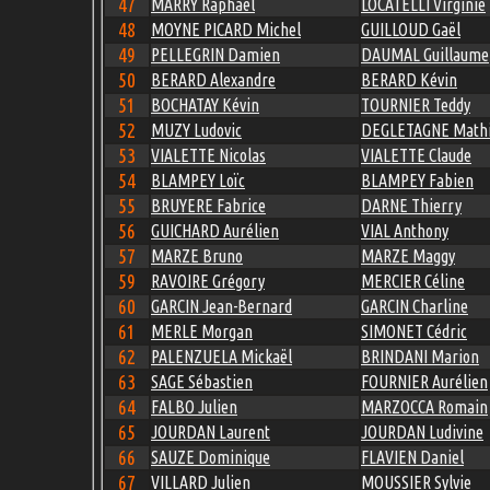
47
MARRY Raphaël
LOCATELLI Virginie
48
MOYNE PICARD Michel
GUILLOUD Gaël
49
PELLEGRIN Damien
DAUMAL Guillaume
50
BERARD Alexandre
BERARD Kévin
51
BOCHATAY Kévin
TOURNIER Teddy
52
MUZY Ludovic
DEGLETAGNE Math
53
VIALETTE Nicolas
VIALETTE Claude
54
BLAMPEY Loïc
BLAMPEY Fabien
55
BRUYERE Fabrice
DARNE Thierry
56
GUICHARD Aurélien
VIAL Anthony
57
MARZE Bruno
MARZE Maggy
59
RAVOIRE Grégory
MERCIER Céline
60
GARCIN Jean-Bernard
GARCIN Charline
61
MERLE Morgan
SIMONET Cédric
62
PALENZUELA Mickaël
BRINDANI Marion
63
SAGE Sébastien
FOURNIER Aurélien
64
FALBO Julien
MARZOCCA Romain
65
JOURDAN Laurent
JOURDAN Ludivine
66
SAUZE Dominique
FLAVIEN Daniel
67
VILLARD Julien
MOUSSIER Sylvie