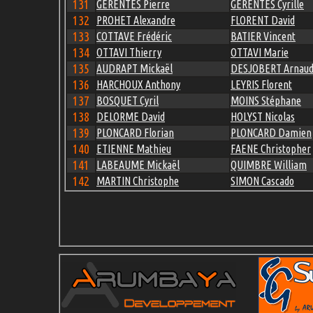
131
GERENTES Pierre
GERENTES Cyrille
132
PROHET Alexandre
FLORENT David
133
COTTAVE Frédéric
BATIER Vincent
134
OTTAVI Thierry
OTTAVI Marie
135
AUDRAPT Mickaël
DESJOBERT Arnau
136
HARCHOUX Anthony
LEYRIS Florent
137
BOSQUET Cyril
MOINS Stéphane
138
DELORME David
HOLYST Nicolas
139
PLONCARD Florian
PLONCARD Damien
140
ETIENNE Mathieu
FAENE Christopher
141
LABEAUME Mickaël
QUIMBRE William
142
MARTIN Christophe
SIMON Cascado