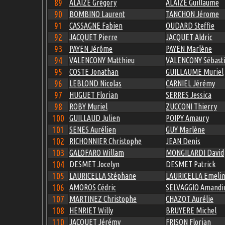
89
ALAIZE Grégory
ALAIZE Guillaume
90
BOMBINO Laurent
TANCHON Jérome
91
CASSAGNE Fabien
OUDARD Steffie
92
JACQUET Pierre
JACQUET Aldric
93
PAYEN Jérôme
PAYEN Marlène
94
VALENCONY Matthieu
VALENCONY Sébast
95
COSTE Jonathan
GUILLAUME Muriel
96
LEBLOND Nicolas
CARNIEL Jérémy
97
HUGUET Florian
SERRES Jessica
98
ROBY Muriel
ZUCCONI Thierry
100
GUILLAUD Julien
POIPY Amaury
101
SENES Aurélien
GUY Marlène
102
RICHONNIER Christophe
JEAN Denis
103
GALOFARO Willam
MONGILARDI David
104
DESMET Jocelyn
DESMET Patrick
105
LAURICELLA Stéphane
LAURICELLA Emeli
106
AMOROS Cédric
SELVAGGIO Amandi
107
MARTINEZ Christophe
CHAZOT Aurélie
108
HENRIET Willy
BRUYERE Michel
110
JACQUET Jérémy
FRISON Florian