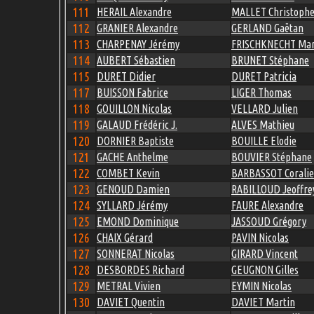
111
HERAIL Alexandre
MALLET Christoph
112
GRANIER Alexandre
GERLAND Gaëtan
113
CHARPENAY Jérémy
FRISCHKNECHT Mar
114
AUBERT Sébastien
BRUNET Stéphane
115
DURET Didier
DURET Patricia
117
BUISSON Fabrice
LIGER Thomas
118
GOUILLON Nicolas
VELLARD Julien
119
GALAUD Frédéric J.
ALVES Mathieu
120
DORNIER Baptiste
BOUILLE Elodie
121
GACHE Anthelme
BOUVIER Stéphane
122
COMBET Kevin
BARBASSOT Coralie
123
GENOUD Damien
RABILLOUD Jeoffre
124
SYLLARD Jérémy
FAURE Alexandre
125
EMOND Dominique
JASSOUD Grégory
126
CHAIX Gérard
PAVIN Nicolas
127
SONNERAT Nicolas
GIRARD Vincent
128
DESBORDES Richard
GEUGNON Gilles
129
METRAL Vivien
EYMIN Nicolas
130
DAVIET Quentin
DAVIET Martin