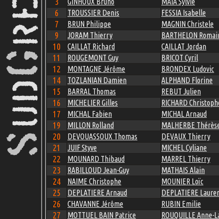
3
GINHOUX Bruno
MAIA Sylvie
6
TROUSSIER Denis
FESSIA Isabelle
7
BRUN Philippe
MAGNIN Christele
9
JORAM Thierry
BARTHELON Romai
10
CAILLAT Richard
CAILLAT Jordan
11
ROUGEMONT Guy
BRICOT Cyril
12
MONTAGNE Jérôme
BRONDEX Ludovic
14
TOZLANIAN Damien
ALPHAND Florine
15
BARRAL Thomas
REBUT Julien
16
MICHELIER Gilles
RICHARD Christoph
17
MICHAL Fabien
MICHAL Arnaud
19
MILLON Rolland
MALHERBE Thérès
20
DEVOUASSOUX Thomas
DEVAUX Thierry
21
JUIF Styve
MICHEL Cyliane
22
MOUNARD Thibaud
MARREL Thierry
23
RABILLOUD Jean-Guy
MATHAIS Alain
24
NAIME Christophe
MOUNIER Loïc
25
DEPLATIERE Arnaud
DEPLATIERE Laure
26
CHAVANNE Jérôme
RUBIN Emilie
27
MOTTUEL BAIN Patrice
ROUQUILLE Anne-L