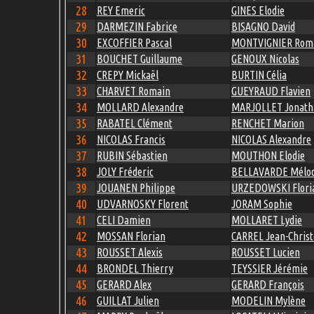
28
REY Emeric
GINES Elodie
29
DARMEZIN Fabrice
BISAGNO David
30
EXCOFFIER Pascal
MONTVIGNIER Rom
31
BOUCHET Guillaume
GENOUX Nicolas
32
CREPY Mickaël
BURTIN Célia
33
CHARVET Romain
GUEYRAUD Flavien
34
MOLLARD Alexandre
MARJOLLET Jonath
35
RABATEL Clément
RENCHET Marion
36
NICOLAS Francis
NICOLAS Alexandre
37
RUBIN Sébastien
MOUTHON Elodie
38
JOLY Fréderic
BELLAVARDE Mélod
39
JOUANEN Philippe
URZEDOWSKI Flori
40
UDVARNOSKY Florent
JORAM Sophie
41
CELI Damien
MOLLARET Lydie
42
MOSSAN Florian
CARREL Jean-Chris
43
ROUSSET Alexis
ROUSSET Lucien
44
BRONDEL Thierry
TEYSSIER Jérémie
45
GERARD Alex
GERARD François
46
GUILLAT Julien
MODELIN Mylène