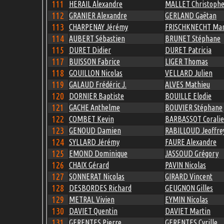
111
HERAIL Alexandre
MALLET Christoph
112
GRANIER Alexandre
GERLAND Gaëtan
113
CHARPENAY Jérémy
FRISCHKNECHT Mar
114
AUBERT Sébastien
BRUNET Stéphane
115
DURET Didier
DURET Patricia
117
BUISSON Fabrice
LIGER Thomas
118
GOUILLON Nicolas
VELLARD Julien
119
GALAUD Frédéric J.
ALVES Mathieu
120
DORNIER Baptiste
BOUILLE Elodie
121
GACHE Anthelme
BOUVIER Stéphane
122
COMBET Kevin
BARBASSOT Coralie
123
GENOUD Damien
RABILLOUD Jeoffre
124
SYLLARD Jérémy
FAURE Alexandre
125
EMOND Dominique
JASSOUD Grégory
126
CHAIX Gérard
PAVIN Nicolas
127
SONNERAT Nicolas
GIRARD Vincent
128
DESBORDES Richard
GEUGNON Gilles
129
METRAL Vivien
EYMIN Nicolas
130
DAVIET Quentin
DAVIET Martin
131
GERENTES Pierre
GERENTES Cyrille