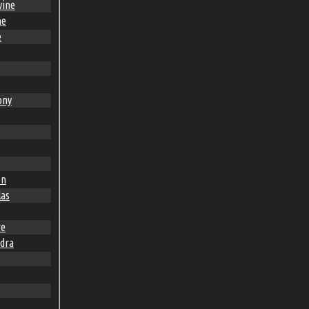
vine
ne
e
ony
en
las
re
dra