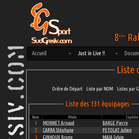
8
Ral
ème
Accueil
Just in Live !!
Docum
Liste
Ordre de Départ
Liste par NOM
Listes par
Liste des 131 équipages
Num.
Pilote
Copilote
1
MONNET Arnaud
BARGE Pierre
2
CARRA Stéphane
PETOLAT Julien
3
GINHOUX Bruno
MAIA Sylvie