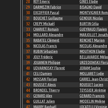
28
REY Emeric
GINES Elodie
29
DARMEZIN Fabrice
BISAGNO David
30
EXCOFFIER Pascal
MONTVIGNIER Rom
31
BOUCHET Guillaume
GENOUX Nicolas
32
CREPY Mickaël
BURTIN Célia
33
CHARVET Romain
GUEYRAUD Flavien
34
MOLLARD Alexandre
MARJOLLET Jonath
35
RABATEL Clément
RENCHET Marion
36
NICOLAS Francis
NICOLAS Alexandre
37
RUBIN Sébastien
MOUTHON Elodie
38
JOLY Fréderic
BELLAVARDE Mélod
39
JOUANEN Philippe
URZEDOWSKI Flori
40
UDVARNOSKY Florent
JORAM Sophie
41
CELI Damien
MOLLARET Lydie
42
MOSSAN Florian
CARREL Jean-Chris
43
ROUSSET Alexis
ROUSSET Lucien
44
BRONDEL Thierry
TEYSSIER Jérémie
45
GERARD Alex
GERARD François
46
GUILLAT Julien
MODELIN Mylène
47
MARRY Raphaël
LOCATELLI Virginie