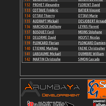
132
PROHET Alexandre
FLORENT David
133
COTTAVE Frédéric
BATIER Vincent
134
OTTAVI Thierry
OTTAVI Marie
135
AUDRAPT Mickaël
DESJOBERT Arnau
136
HARCHOUX Anthony
LEYRIS Florent
137
BOSQUET Cyril
MOINS Stéphane
138
DELORME David
HOLYST Nicolas
139
PLONCARD Florian
PLONCARD Damien
140
ETIENNE Mathieu
FAENE Christopher
141
LABEAUME Mickaël
QUIMBRE William
142
MARTIN Christophe
SIMON Cascado