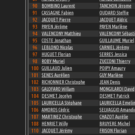
90
BOMBINO Laurent
TANCHON Jérome
91
CASSAGNE Fabien
OUDARD Steffie
92
JACQUET Pierre
JACQUET Aldric
93
PAYEN Jérôme
PAYEN Marlène
94
VALENCONY Matthieu
VALENCONY Sébast
95
COSTE Jonathan
GUILLAUME Muriel
96
LEBLOND Nicolas
CARNIEL Jérémy
97
HUGUET Florian
SERRES Jessica
98
ROBY Muriel
ZUCCONI Thierry
100
GUILLAUD Julien
POIPY Amaury
101
SENES Aurélien
GUY Marlène
102
RICHONNIER Christophe
JEAN Denis
103
GALOFARO Willam
MONGILARDI David
104
DESMET Jocelyn
DESMET Patrick
105
LAURICELLA Stéphane
LAURICELLA Emeli
106
AMOROS Cédric
SELVAGGIO Amandi
107
MARTINEZ Christophe
CHAZOT Aurélie
108
HENRIET Willy
BRUYERE Michel
110
JACQUET Jérémy
FRISON Florian