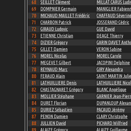
68
SEILLET Clément
MILLAT CARUS Ludi
69
DOMPNIER Germain
MANIGLIER Fabien
70
MICHAUD MAILLET Frédéric
CHAFFAUD Séverin
71
CHARBON Patrick
JOSSERAND Cédric
72
GIRAUD Ludovic
GUE David
73
ETIENNE Christian
DEAGE Thierry
74
DIZIER Grégory
GARIN DAVET Anth
75
GILLET Damien
VERON Sabine
76
MOREL Nicolas
MOREL Carole
77
MEGEVET Gilbert
JACOPINI Delphine
78
REYNAUD Marc
GIRY Alexandra
80
FERAUD Alain
SAINT MARTIN Juli
81
LATHUILLIERE Denis
LATHUILLIERE Nico
82
CHASTAGNARET Grégory
BLANC Angélique
83
MOLLIER Stéphane
GARNIER Jean-Pier
84
DURET Florian
DUPANLOUP Alexan
85
DURIEZ Sébastien
PACAUD Jérémy
87
PENON Damien
CLARY Christophe
88
JULLIEN David
PICHARD Wilfried
89
ALAIZE Grégory
ALAIZE Guillaume