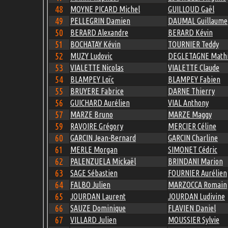
48
MOYNE PICARD Michel
GUILLOUD Gaël
49
PELLEGRIN Damien
DAUMAL Guillaume
50
BERARD Alexandre
BERARD Kévin
51
BOCHATAY Kévin
TOURNIER Teddy
52
MUZY Ludovic
DEGLETAGNE Math
53
VIALETTE Nicolas
VIALETTE Claude
54
BLAMPEY Loïc
BLAMPEY Fabien
55
BRUYERE Fabrice
DARNE Thierry
56
GUICHARD Aurélien
VIAL Anthony
57
MARZE Bruno
MARZE Maggy
59
RAVOIRE Grégory
MERCIER Céline
60
GARCIN Jean-Bernard
GARCIN Charline
61
MERLE Morgan
SIMONET Cédric
62
PALENZUELA Mickaël
BRINDANI Marion
63
SAGE Sébastien
FOURNIER Aurélien
64
FALBO Julien
MARZOCCA Romain
65
JOURDAN Laurent
JOURDAN Ludivine
66
SAUZE Dominique
FLAVIEN Daniel
67
VILLARD Julien
MOUSSIER Sylvie