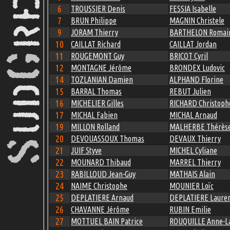
6
TROUSSIER Denis
FESSIA Isabelle
7
BRUN Philippe
MAGNIN Christele
9
JORAM Thierry
BARTHELON Romai
10
CAILLAT Richard
CAILLAT Jordan
11
ROUGEMONT Guy
BRICOT Cyril
12
MONTAGNE Jérôme
BRONDEX Ludovic
14
TOZLANIAN Damien
ALPHAND Florine
15
BARRAL Thomas
REBUT Julien
16
MICHELIER Gilles
RICHARD Christoph
17
MICHAL Fabien
MICHAL Arnaud
19
MILLON Rolland
MALHERBE Thérès
20
DEVOUASSOUX Thomas
DEVAUX Thierry
21
JUIF Styve
MICHEL Cyliane
22
MOUNARD Thibaud
MARREL Thierry
23
RABILLOUD Jean-Guy
MATHAIS Alain
24
NAIME Christophe
MOUNIER Loïc
25
DEPLATIERE Arnaud
DEPLATIERE Laure
26
CHAVANNE Jérôme
RUBIN Emilie
27
MOTTUEL BAIN Patrice
ROUQUILLE Anne-L